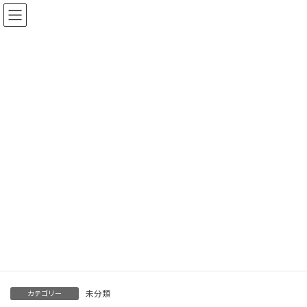
コ
ナ
096-243-1158
お気軽にお問い合わせください
ン
ビ
テ
ゲ
ン
ー
ツ
シ
へ
ョ
ス
ン
キ
に
未分類
ッ
移
プ
動
HOME
未分類
ホームページ公開しました
ホームページ公開しました
最
2024年8月16日
2024年8月21日
united
終
更
合同会社ユナイテッドのホームページを公開しました
新
日
時
未分類
カテゴリー
: